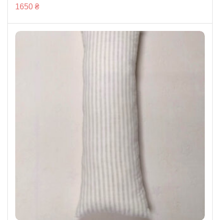
1650
₴