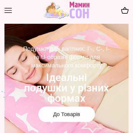
Подушки для вагітних: Г-, С-, І-
та U-образні форми для
максимального комфорту
Ідеальні
подушки у різних
формах
До Товарів