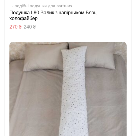
I - подібні подушки для вагітних
Подушка І-80 Валик з напірником Бязь,
холофайбер
270
₴
240
₴